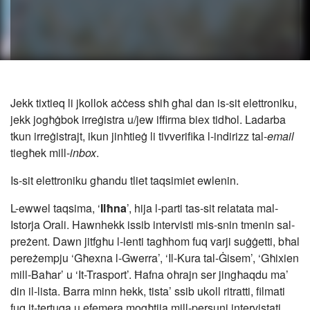
Jekk tixtieq li jkollok aċċess sħiħ għal dan is-sit elettroniku,
jekk jogħġbok irreġistra u/jew iffirma biex tidħol. Ladarba
tkun irreġistrajt, ikun jinħtieġ li tivverifika l-indirizz tal-
email
tiegħek mill-
inbox
.
Is-sit elettroniku għandu tliet taqsimiet ewlenin.
L-ewwel taqsima, ‘
Ilħna
’,
hija l-parti tas-sit relatata mal-
Istorja Orali. Hawnhekk issib intervisti mis-snin tmenin sal-
preżent. Dawn jitfgħu l-lenti tagħhom fuq varji suġġetti, bħal
pereżempju ‘Għexna l-Gwerra’, ‘Il-Kura tal-Ġisem’, ‘Għixien
mill-Baħar’ u ‘It-Trasport’. Ħafna oħrajn ser jingħaqdu ma’
din il-lista. Barra minn hekk, tista’ ssib ukoll ritratti, filmati
fuq it-tertuqa u efemera mogħtija mill-persuni intervistati.