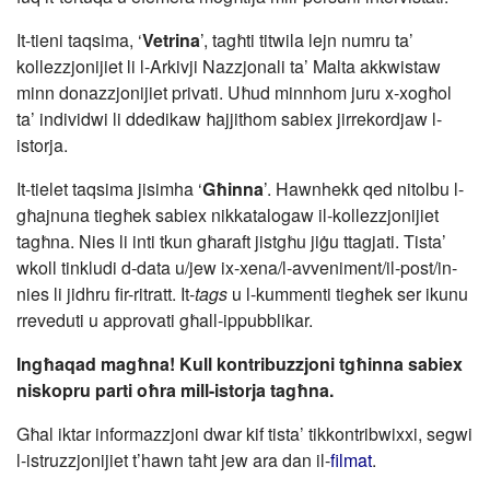
It-tieni taqsima, ‘
Vetrina
’, tagħti titwila lejn numru ta’
kollezzjonijiet li l-Arkivji Nazzjonali ta’ Malta akkwistaw
minn donazzjonijiet privati. Uħud minnhom juru x-xogħol
ta’ individwi li ddedikaw ħajjithom sabiex jirrekordjaw l-
istorja.
It-tielet taqsima jisimha ‘
Għinna
’. Hawnhekk qed nitolbu l-
għajnuna tiegħek sabiex nikkatalogaw il-kollezzjonijiet
tagħna. Nies li inti tkun għaraft jistgħu jiġu ttagjati. Tista’
wkoll tinkludi d-data u/jew ix-xena/l-avveniment/il-post/in-
nies li jidhru fir-ritratt. It-
tags
u l-kummenti tiegħek ser ikunu
rreveduti u approvati għall-ippubblikar.
Ingħaqad magħna! Kull kontribuzzjoni tgħinna sabiex
niskopru parti oħra mill-istorja tagħna.
Għal iktar informazzjoni dwar kif tista’ tikkontribwixxi, segwi
l-istruzzjonijiet t’hawn taħt jew ara dan il-
filmat
.