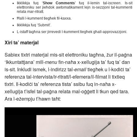
Ikklikkja fuq ‘
Show Comments
’ fuq il-lemin tal-i
screen
. Is-sit
elettroniku ser jieħdok awtomatikament lejn is-sezzjoni tal-kummenti
relata mar-ritratt.
Ħalli l-kumment tiegħek fil-kaxxa.
Ikklikkja fuq ‘Submit’.
L-istaff tagħna ser jirrevedi l-kumment tiegħek għall-approvazzjoni.
Xiri ta’ materjal
Sabiex tixtri materjal mis-sit elettroniku tagħna, żur il-paġna
‘Ikkuntattjana’ mill-
menu
fin-naħa x-xellugija ta’ fuq ta’ dan
is-sit. Inkludi ismek, l-indirizz tal-
email
tiegħek u l-kodiċi ta’
referenza tal-intervista/ir-ritratt/l-efemera/il-filmat li tixtieq
tixtri. Il-kodiċi ta’ referenza tista’ ssibu fuq in-naħa x-
xellugija t’isfel tal-paġna relata mal-oġġett li tkun qed tara.
Ara l-eżempju t’hawn taħt: